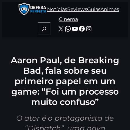
Pular
Notícias
Reviews
Guias
Animes
para
o
Cinema
conteúdo
Pesquisar
X
WhatsApp
Youtube
Facebook
Instagram
Aaron Paul, de Breaking
Bad, fala sobre seu
primeiro papel em um
game: “Foi um processo
muito confuso”
O ator é o protagonista de
“Dispatch”, uma nova