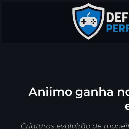
Pular
para
o
conteúdo
Aniimo ganha nov
Criaturas evoluirão de manei