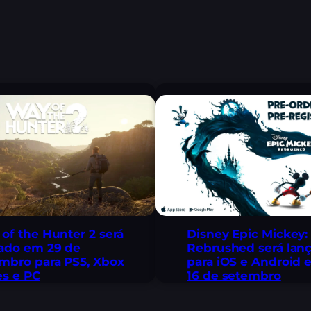
of the Hunter 2 será
Disney Epic Mickey:
ado em 29 de
Rebrushed será lan
mbro para PS5, Xbox
para iOS e Android
es e PC
16 de setembro