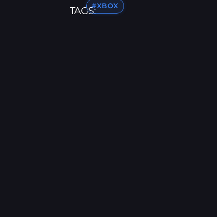
#XBOX
TAGS: