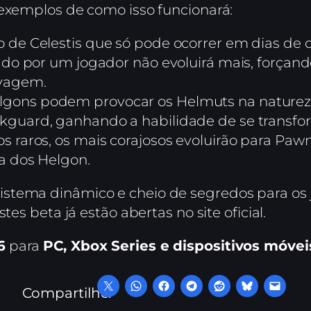
 exemplos de como isso funcionará:
 de Celestis que só pode ocorrer em dias de 
rado por um jogador não evoluirá mais, forçand
lvagem.
gons podem provocar os Helmuts na natureza.
okguard, ganhando a habilidade de se transf
os raros, os mais corajosos evoluirão para Pa
ia dos Helgon.
stema dinâmico e cheio de segredos para os 
tes beta já estão abertas no site oficial.
6
para
PC, Xbox Series e dispositivos móvei
Compartilhe: