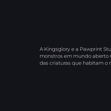
A Kingsglory e a Pawprint St
monstros em mundo aberto n
das criaturas que habitam o 