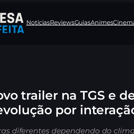
Notícias
Reviews
Guias
Animes
Cinem
o trailer na TGS e d
evolução por interaçã
ras diferentes dependendo do clim