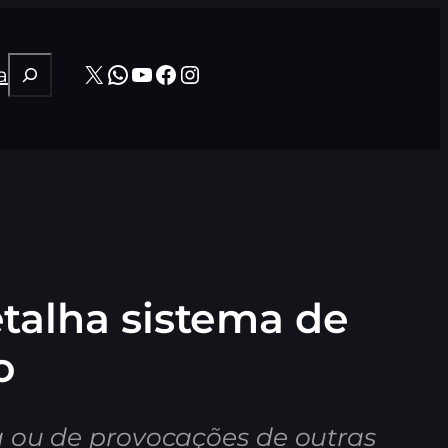
Pesquisar
X
WhatsApp
Youtube
Facebook
Instagram
a
etalha sistema de
o
a ou de provocações de outras