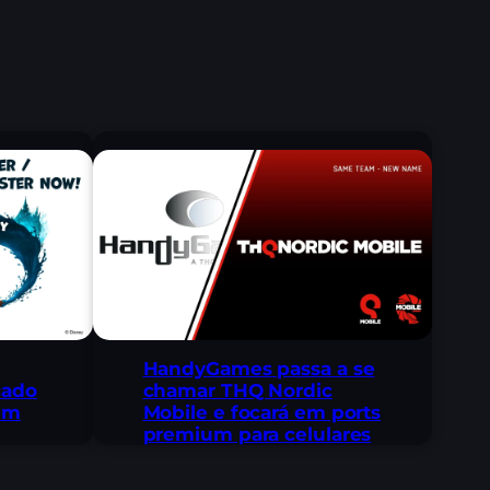
HandyGames passa a se
çado
chamar THQ Nordic
 em
Mobile e focará em ports
premium para celulares