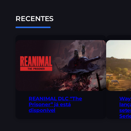
RECENTES
REANIMAL DLC “The
Way 
Prisoner” já está
lanç
disponível
sete
Seri