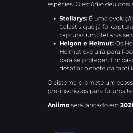
espécies. O estúdio deu dois
Stellarys:
É uma evolução
Celestis que já foi captu
capturar um Stellarys se
Helgon e Helmut:
Os Hel
Helmut evoluirá para Ro
para se proteger. Em cas
desafiar o chefe da famíl
O sistema promete um ecossi
pré-inscrições para futuros tes
Aniimo
será lançado em
202