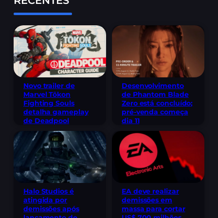
RECENTES
Novo trailer de
Desenvolvimento
Marvel Tōkon
de Phantom Blade
Fighting Souls
Zero está concluído;
detalha gameplay
pré-venda começa
de Deadpool
dia 11
Halo Studios é
EA deve realizar
atingida por
demissões em
demissões após
massa para cortar
lançamento de
US$ 700 milhões