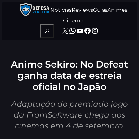
Pular
Notícias
Reviews
Guias
Animes
para
o
Cinema
conteúdo
Pesquisar
X
WhatsApp
Youtube
Facebook
Instagram
Anime Sekiro: No Defeat
ganha data de estreia
oficial no Japão
Adaptação do premiado jogo
da FromSoftware chega aos
cinemas em 4 de setembro.