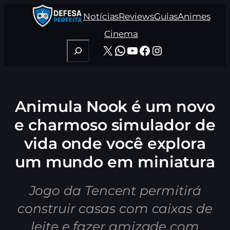
Pular
Notícias
Reviews
Guias
Animes
para
o
Cinema
conteúdo
Pesquisar
X
WhatsApp
Youtube
Facebook
Instagram
Animula Nook é um novo
e charmoso simulador de
vida onde você explora
um mundo em miniatura
Jogo da Tencent permitirá
construir casas com caixas de
leite e fazer amizade com