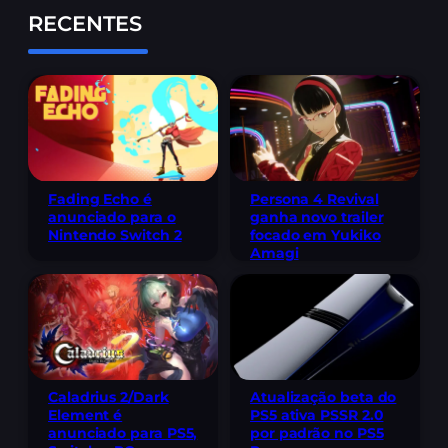
RECENTES
Fading Echo é
Persona 4 Revival
anunciado para o
ganha novo trailer
Nintendo Switch 2
focado em Yukiko
Amagi
Caladrius 2/Dark
Atualização beta do
Element é
PS5 ativa PSSR 2.0
anunciado para PS5,
por padrão no PS5