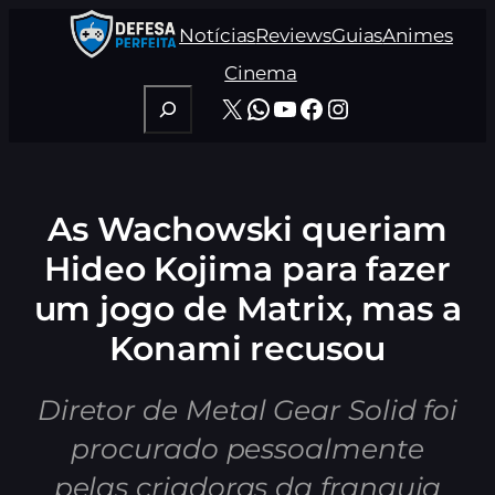
Pular
Notícias
Reviews
Guias
Animes
para
o
Cinema
conteúdo
Pesquisar
X
WhatsApp
Youtube
Facebook
Instagram
As Wachowski queriam
Hideo Kojima para fazer
um jogo de Matrix, mas a
Konami recusou
Diretor de Metal Gear Solid foi
procurado pessoalmente
pelas criadoras da franquia