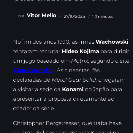
Vitor Mello
27/10/2025
1–2 minutos
No fim dos anos 1990, as irmãs
Wachowski
tentaram recrutar
Hideo Kojima
para dirigir
um jogo baseado em
Matrix
, segundo o site
TimeExtension
. As cineastas, fãs
declaradas de
Metal Gear Solid
, chegaram
a visitar a sede da
Konami
no Japão para
apresentar a proposta diretamente ao
criador da série.
Christopher Bergstresser, que trabalhava
na área de licenciamento da Konami na