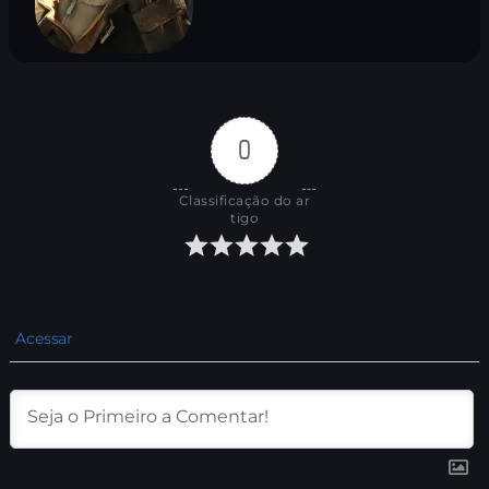
0
Classificação do ar
tigo
Acessar