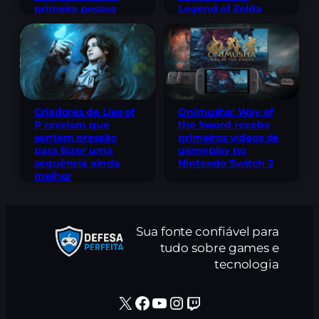
Legend of Zelda
primeira pessoa
Criadores de Lies of
Onimusha: Way of
P revelam que
the Sword recebe
sentem pressão
primeiros vídeos de
para fazer uma
gameplay no
sequência ainda
Nintendo Switch 2
melhor
Sua fonte confiável para
tudo sobre games e
tecnologia
X
Facebook
Youtube
Instagram
Twitch