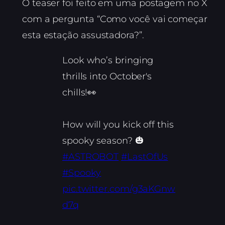
O teaser foi feito em uma postagem no X
com a pergunta “Como você vai começar
esta estação assustadora?”.
Look who’s bringing
thrills into October's
chills!👀
How will you kick off this
spooky season? 🎃
#ASTROBOT
#LastOfUs
#Spooky
pic.twitter.com/g3aKGnw
d7q