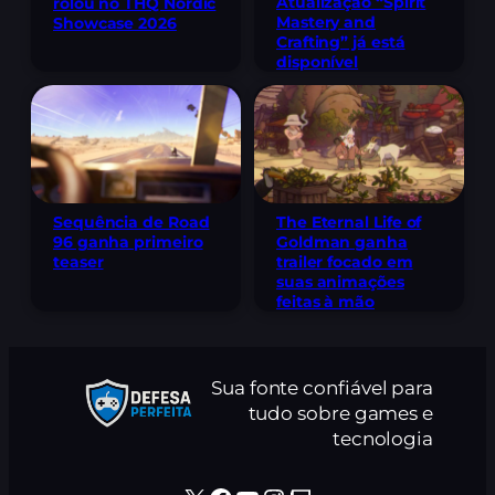
Atualização “Spirit
rolou no THQ Nordic
Mastery and
Showcase 2026
Crafting” já está
disponível
Sequência de Road
The Eternal Life of
96 ganha primeiro
Goldman ganha
teaser
trailer focado em
suas animações
feitas à mão
Sua fonte confiável para
tudo sobre games e
tecnologia