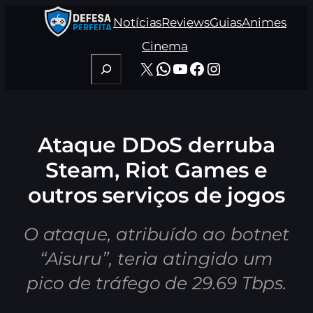
Pular
Notícias
Reviews
Guias
Animes
para
o
Cinema
conteúdo
Pesquisar
X
WhatsApp
Youtube
Facebook
Instagram
Ataque DDoS derruba
Steam, Riot Games e
outros serviços de jogos
O ataque, atribuído ao botnet
“Aisuru”, teria atingido um
pico de tráfego de 29.69 Tbps.