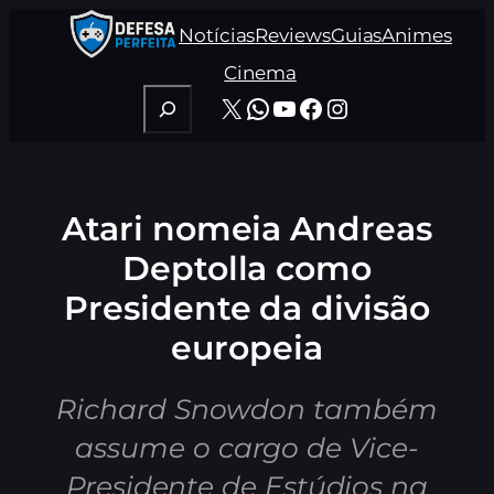
Pular
Notícias
Reviews
Guias
Animes
para
o
Cinema
conteúdo
Pesquisar
X
WhatsApp
Youtube
Facebook
Instagram
Atari nomeia Andreas
Deptolla como
Presidente da divisão
europeia
Richard Snowdon também
assume o cargo de Vice-
Presidente de Estúdios na