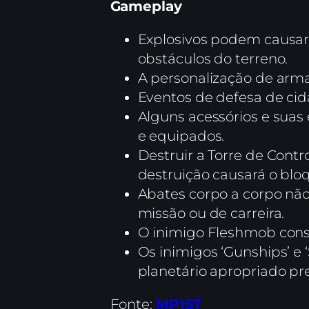
Gameplay
Explosivos podem causar
obstáculos do terreno.
A personalização de arma
Eventos de defesa de cid
Alguns acessórios e suas 
e equipados.
Destruir a Torre de Con
destruição causará o bloq
Abates corpo a corpo não
missão ou de carreira.
O inimigo Fleshmob conseg
Os inimigos ‘Gunships’ e
planetário apropriado pr
Fonte:
MP1ST