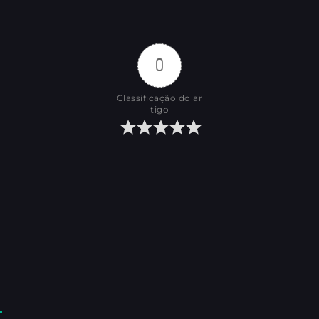
0
Classificação do ar
tigo