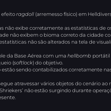
 efeito
ragdoll
(arremesso físico) em Helldiver
s não exibe corretamente as estatísticas de o
ade não exibem o bioma correto da cidade con
estatísticas não são alterados na tela de vis
trole da Base Aérea com uma
hellbomb
portátil
ueio (
softlock
) do objetivo.
 estão sendo contabilizados corretamente nas 
ue atravessar vários objetos do cenário ao re
 ‘Shriekers’ não estão surgindo durante oper
esente.