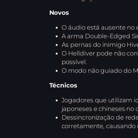
Novos
O áudio está ausente no e
A arma Double-Edged Sic
As pernas do inimigo Hiv
O Helldiver pode não co
possível.
O modo não guiado do 
Técnicos
Jogadores que utilizam i
japoneses e chineses no c
Dessincronização de rede
corretamente, causando o 