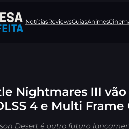
Notícias
Reviews
Guias
Animes
Cinem
ttle Nightmares III v
DLSS 4 e Multi Frame
son Desert é outro futuro lançamen