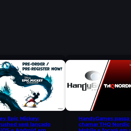
ey Epic Mickey:
HandyGames passa 
ushed será lançado
chamar THQ Nordic
 iOS e Android em
Mobile e focará em 