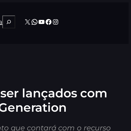
Pesquisar
X
WhatsApp
Youtube
Facebook
Instagram
a
ão ser lançados com
 Generation
to que contará com o recurso