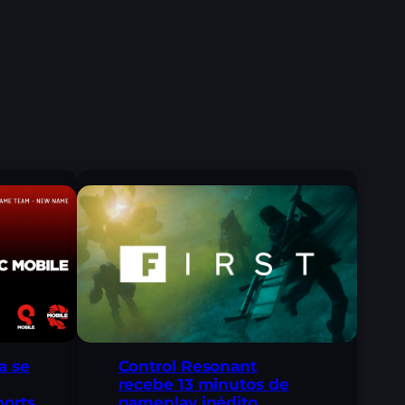
a se
Control Resonant
recebe 13 minutos de
ports
gameplay inédito