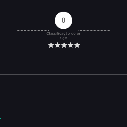
0
Classificação do ar
tigo