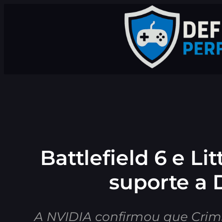
Pular
para
o
conteúdo
Battlefield 6 e Li
suporte a 
A NVIDIA confirmou que Crim