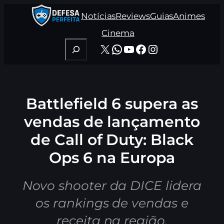
Pular
Notícias
Reviews
Guias
Animes
para
o
Cinema
conteúdo
Pesquisar
X
WhatsApp
Youtube
Facebook
Instagram
Battlefield 6 supera as
vendas de lançamento
de Call of Duty: Black
Ops 6 na Europa
Novo shooter da DICE lidera
os rankings de vendas e
receita na região.