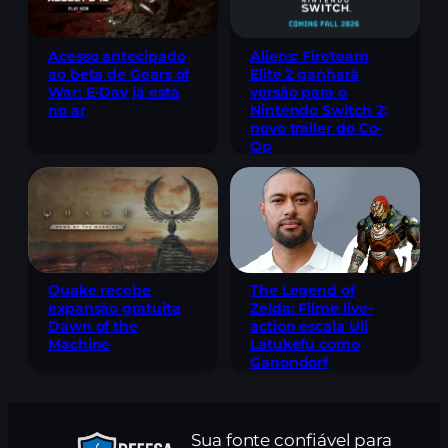
Acesso antecipado
Aliens: Fireteam
ao beta de Gears of
Elite 2 ganhará
War: E-Day já está
versão para o
no ar
Nintendo Switch 2;
novo trailer do Co-
Op
The Legend of
Quake recebe
Zelda: Filme live-
expansão gratuita
action escala Uli
Dawn of the
Latukefu como
Machine
Ganondorf
Sua fonte confiável para