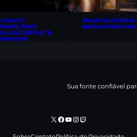
n Quest II:
Sequência de Road 
lização “Spirit
ganha primeiro teas
ery and Crafting” já
 disponível
Sua fonte confiável pa
X
Facebook
Youtube
Instagram
Twitch
Sobre
Contato
Política de Privacidade