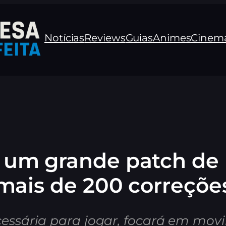
Notícias
Reviews
Guias
Animes
Cinem
erá um grande patch d
mais de 200 correçõe
cessária para jogar, focará em mo