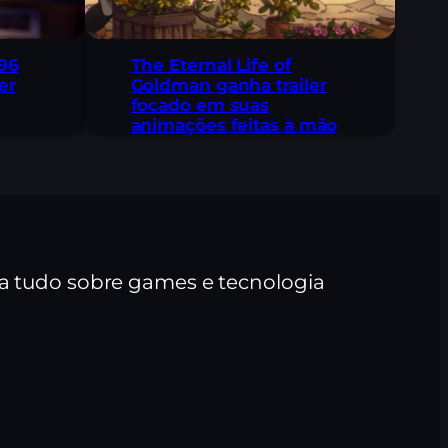
96
The Eternal Life of
er
Goldman ganha trailer
focado em suas
animações feitas à mão
ra tudo sobre games e tecnologia