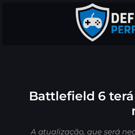
Pular
para
o
conteúdo
Battlefield 6 t
A atualização, que será ne