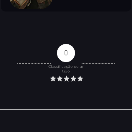
0
Classificação do ar
tigo