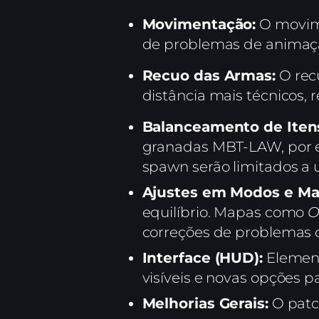
Movimentação:
O movime
de problemas de animaç
Recuo das Armas:
O rec
distância mais técnicos,
Balanceamento de Iten
granadas MBT-LAW, por ex
spawn serão limitados a 
Ajustes em Modos e Ma
equilíbrio. Mapas como
O
correções de problemas
Interface (HUD):
Element
visíveis e novas opções 
Melhorias Gerais:
O patc