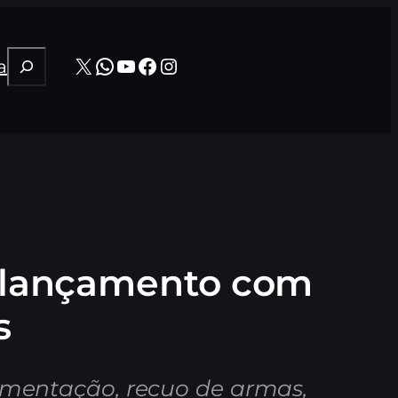
Pesquisar
X
WhatsApp
Youtube
Facebook
Instagram
a
e lançamento com
s
vimentação, recuo de armas,