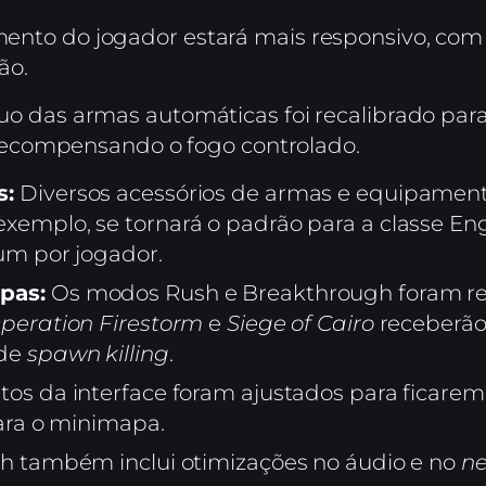
nto do jogador estará mais responsivo, com a
ão.
uo das armas automáticas foi recalibrado par
 recompensando o fogo controlado.
s:
Diversos acessórios de armas e equipamento
emplo, se tornará o padrão para a classe Eng
um por jogador.
pas:
Os modos Rush e Breakthrough foram re
peration Firestorm
e
Siege of Cairo
receberão
 de
spawn killing
.
os da interface foram ajustados para ficarem 
para o minimapa.
h também inclui otimizações no áudio e no
n