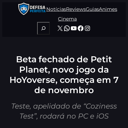
Pular
Notícias
Reviews
Guias
Animes
para
o
Cinema
conteúdo
Pesquisar
X
WhatsApp
Youtube
Facebook
Instagram
Beta fechado de Petit
Planet, novo jogo da
HoYoverse, começa em 7
de novembro
Teste, apelidado de “Coziness
Test”, rodará no PC e iOS