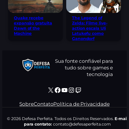
The Legend of
Quake recebe
Zelda: Filme live-
expansão gratuita
action escala Uli
Dawn of the
Latukefu como
Machine
Ganondorf
Sua fonte confiável para
tudo sobre games e
tecnologia
X
Facebook
Youtube
Instagram
Twitch
Sobre
Contato
Política de Privacidade
© 2026 Defesa Perfeita. Todos os Direitos Reservados.
E-mail
para contato:
contato@defesaperfeita.com