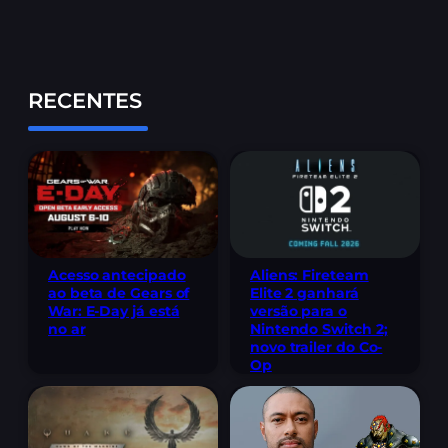
RECENTES
Acesso antecipado
Aliens: Fireteam
ao beta de Gears of
Elite 2 ganhará
War: E-Day já está
versão para o
no ar
Nintendo Switch 2;
novo trailer do Co-
Op