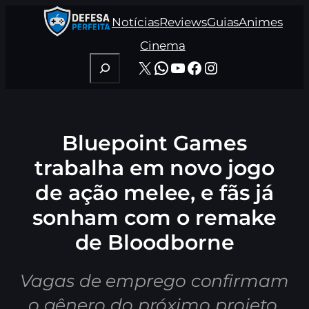
Pular
Notícias
Reviews
Guias
Animes
para
o
Cinema
conteúdo
Pesquisar
X
WhatsApp
Youtube
Facebook
Instagram
Bluepoint Games
trabalha em novo jogo
de ação melee, e fãs já
sonham com o remake
de Bloodborne
Vagas de emprego confirmam
o gênero do próximo projeto.