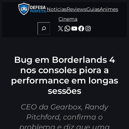
Pular
Notícias
Reviews
Guias
Animes
para
o
Cinema
conteúdo
Pesquisar
X
WhatsApp
Youtube
Facebook
Instagram
Bug em Borderlands 4
nos consoles piora a
performance em longas
sessões
CEO da Gearbox, Randy
Pitchford, confirma o
problema e diz que uma