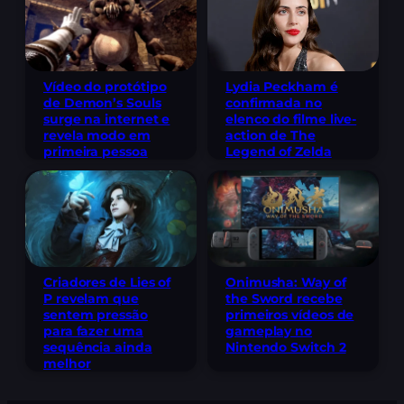
Lydia Peckham é
Vídeo do protótipo
confirmada no
de Demon’s Souls
elenco do filme live-
surge na internet e
action de The
revela modo em
Legend of Zelda
primeira pessoa
Criadores de Lies of
Onimusha: Way of
P revelam que
the Sword recebe
sentem pressão
primeiros vídeos de
para fazer uma
gameplay no
sequência ainda
Nintendo Switch 2
melhor