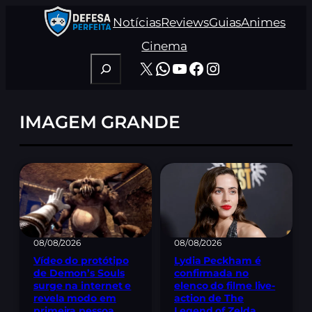
Pular
Notícias
Reviews
Guias
Animes
para
o
Cinema
conteúdo
Pesquisar
X
WhatsApp
Youtube
Facebook
Instagram
IMAGEM GRANDE
08/08/2026
08/08/2026
Lydia Peckham é
Vídeo do protótipo
confirmada no
de Demon’s Souls
elenco do filme live-
surge na internet e
action de The
revela modo em
Legend of Zelda
primeira pessoa