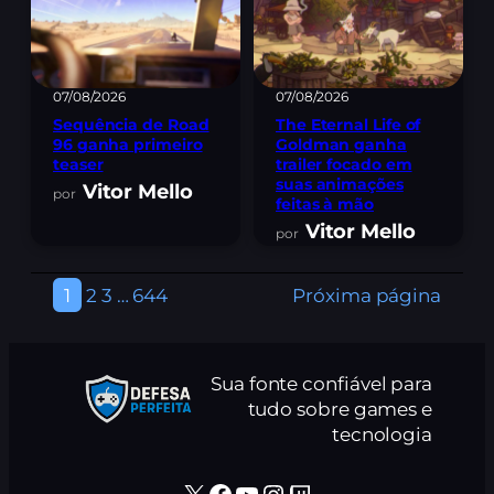
07/08/2026
07/08/2026
Sequência de Road
The Eternal Life of
96 ganha primeiro
Goldman ganha
teaser
trailer focado em
suas animações
Vitor Mello
feitas à mão
Vitor Mello
1
2
3
…
644
Próxima página
Sua fonte confiável para
tudo sobre games e
tecnologia
X
Facebook
Youtube
Instagram
Twitch