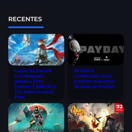
RECENTES
Lucros da Square
50 Cent é
Enix disparam
confirmado como
graças a Final
produtor executivo
Fantasy 7 Rebirth e
da série de Payday
The Adventures of
Elliot