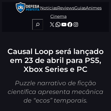
Pular
Notícias
Reviews
Guias
Animes
para
o
Cinema
conteúdo
Pesquisar
X
WhatsApp
Youtube
Facebook
Instagram
Causal Loop será lançado
em 23 de abril para PS5,
Xbox Series e PC
Puzzle narrativo de ficção
científica apresenta mecânica
de “ecos” temporais.