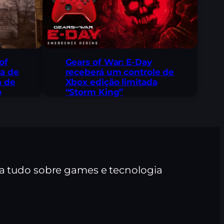
 of
Gears of War: E-Day
na de
receberá um controle de
a de
Xbox edição limitada
o
“Storm King”
ra tudo sobre games e tecnologia