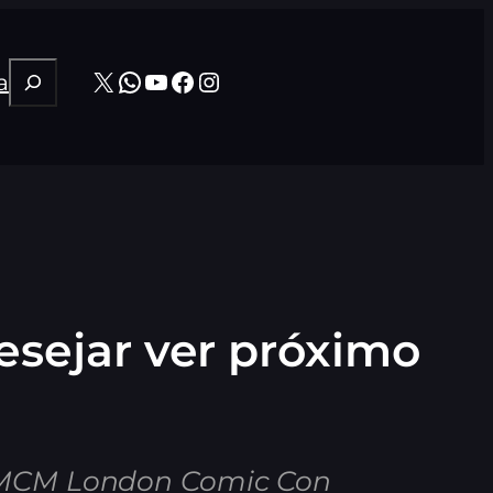
Pesquisar
X
WhatsApp
Youtube
Facebook
Instagram
a
desejar ver próximo
a MCM London Comic Con