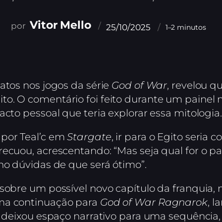
Vitor Mello
25/10/2025
1–2 minutos
atos nos jogos da série
God of War
, revelou q
to. O comentário foi feito durante um paine
acto pessoal que teria explorar essa mitologia.
 por Teal’c em
Stargate
, ir para o Egito seria 
recuou, acrescentando: “Mas seja qual for o 
ho dúvidas de que será ótimo”.
 sobre um possível novo capítulo da franquia
ma continuação para
God of War Ragnarok
, 
 e deixou espaço narrativo para uma sequência