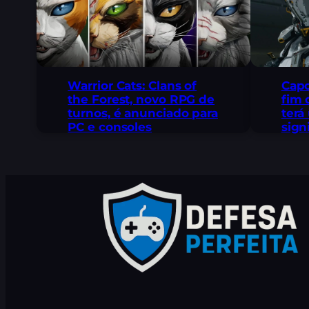
Warrior Cats: Clans of
Capc
the Forest, novo RPG de
fim 
turnos, é anunciado para
terá
PC e consoles
sign