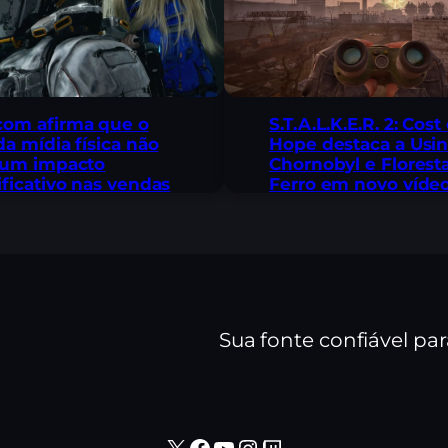
om afirma que o
S.T.A.L.K.E.R. 2: Cost
da mídia física não
Hope destaca a Usi
 um impacto
Chornobyl e Florest
ificativo nas vendas
Ferro em novo víde
Sua fonte confiável pa
X
Facebook
Youtube
Instagram
Twitch