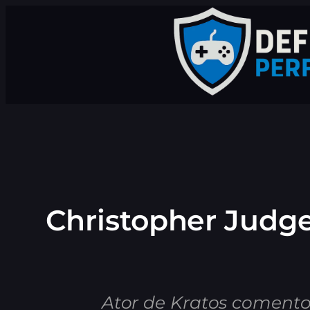
Pular
para
o
conteúdo
Christopher Judge,
Ator de Kratos coment