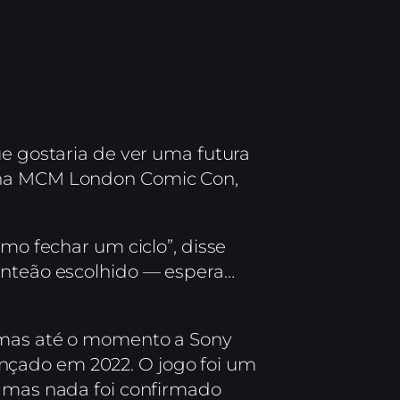
ue gostaria de ver uma futura
l na MCM London Comic Con,
como fechar um ciclo”, disse
panteão escolhido — espera…
, mas até o momento a Sony
lançado em 2022. O jogo foi um
, mas nada foi confirmado