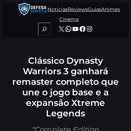
Pular
Notícias
Reviews
Guias
Animes
para
o
Cinema
conteúdo
Pesquisar
X
WhatsApp
Youtube
Facebook
Instagram
Clássico Dynasty
Warriors 3 ganhará
remaster completo que
une o jogo base e a
expansão Xtreme
Legends
“Complete Edition