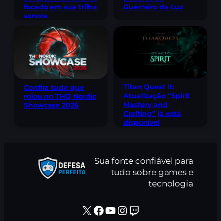
focado em sua trilha
Guerreiro da Luz
sonora
Titan Quest II:
Confira tudo que
Atualização “Spirit
rolou no THQ Nordic
Mastery and
Showcase 2026
Crafting” já está
disponível
Sua fonte confiável para
tudo sobre games e
tecnologia
X
Facebook
Youtube
Instagram
Twitch