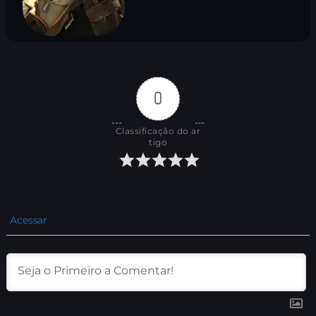
0
Classificação do ar
tigo
Acessar