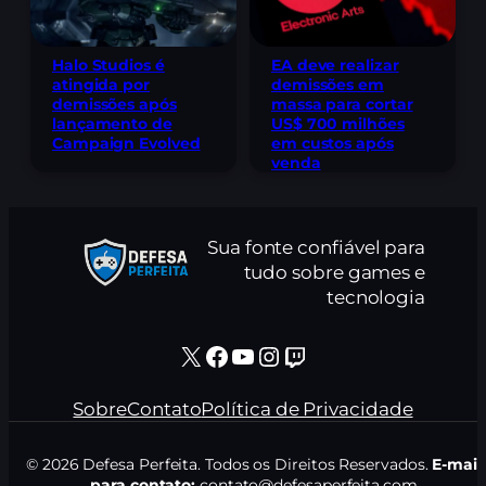
Halo Studios é
EA deve realizar
atingida por
demissões em
demissões após
massa para cortar
lançamento de
US$ 700 milhões
Campaign Evolved
em custos após
venda
Sua fonte confiável para
tudo sobre games e
tecnologia
X
Facebook
Youtube
Instagram
Twitch
Sobre
Contato
Política de Privacidade
© 2026 Defesa Perfeita. Todos os Direitos Reservados.
E-mail
para contato:
contato@defesaperfeita.com