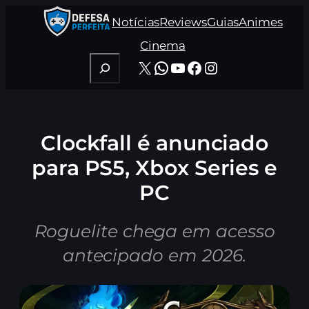
Pular
Notícias
Reviews
Guias
Animes
para
o
Cinema
conteúdo
Pesquisar
X
WhatsApp
Youtube
Facebook
Instagram
Clockfall é anunciado
para PS5, Xbox Series e
PC
Roguelite chega em acesso
antecipado em 2026.