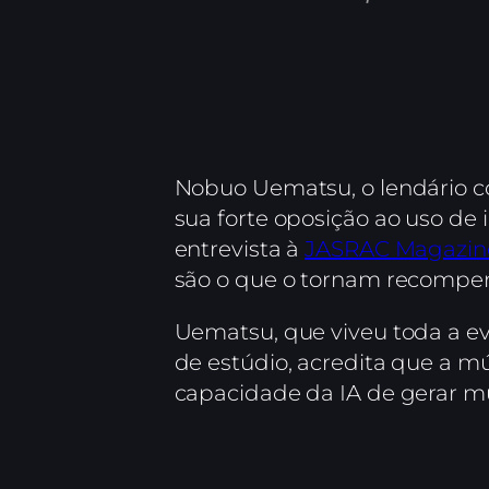
Nobuo Uematsu, o lendário co
sua forte oposição ao uso de 
entrevista à
JASRAC Magazin
são o que o tornam recompens
Uematsu, que viveu toda a e
de estúdio, acredita que a mú
capacidade da IA de gerar mú