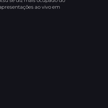
atsu se diz mais ocupado do
apresentações ao vivo em