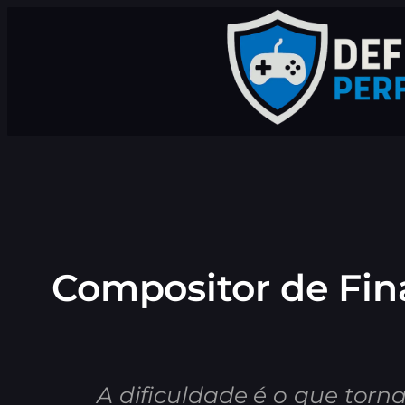
Pular
para
o
conteúdo
Compositor de Fina
A dificuldade é o que torn