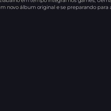
o trabalho em tempo integral nos games, Uem
m novo álbum original e se preparando para 