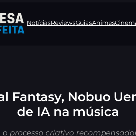
Notícias
Reviews
Guias
Animes
Cinem
l Fantasy, Nobuo Uem
de IA na música
a o processo criativo recompensador