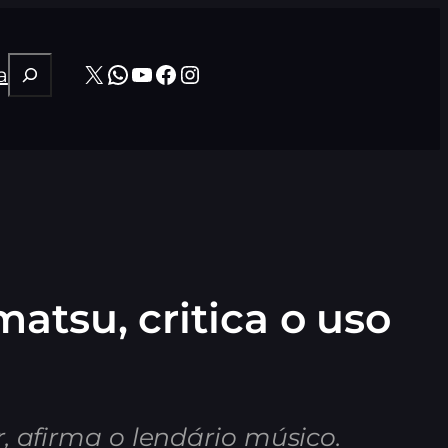
Pesquisar
X
WhatsApp
Youtube
Facebook
Instagram
a
atsu, critica o uso
, afirma o lendário músico.