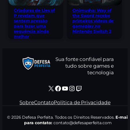
Criadores de Lies of
Onimusha: Way of
P revelam que
the Sword recebe
sentem pressão
primeiros vídeos de
para fazer uma
gameplay no
sequência ainda
Nintendo Switch 2
melhor
Sua fonte confiável para
tudo sobre games e
tecnologia
X
Facebook
Youtube
Instagram
Twitch
Sobre
Contato
Política de Privacidade
© 2026 Defesa Perfeita. Todos os Direitos Reservados.
E-mail
para contato:
contato@defesaperfeita.com