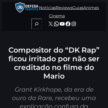
Pular
Notícias
Reviews
Guias
Animes
para
o
Cinema
conteúdo
Pesquisar
X
WhatsApp
Youtube
Facebook
Instagram
Compositor do “DK Rap”
ficou irritado por não ser
creditado no filme do
Mario
Grant Kirkhope, da era de
ouro da Rare, recebeu uma
explicação confusa da