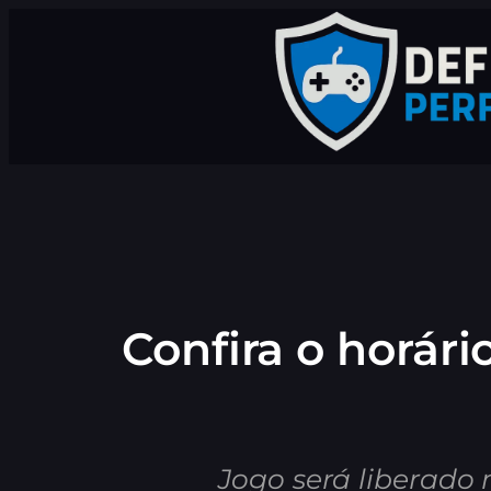
Pular
para
o
conteúdo
Confira o horár
Jogo será liberado 