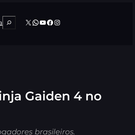
Pesquisar
X
WhatsApp
Youtube
Facebook
Instagram
a
inja Gaiden 4 no
gadores brasileiros.