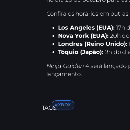
Confira os horários em outras 
Los Angeles (EUA):
17h d
Nova York (EUA):
20h do 
Londres (Reino Unido):
Tóquio (Japão):
9h do dia
Ninja Gaiden 4
será lançado p
lançamento.
#XBOX
TAGS: