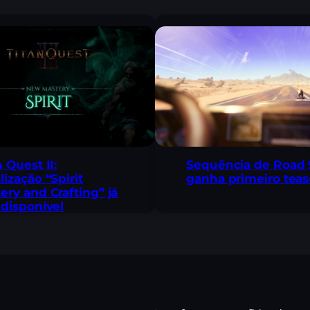
n Quest II:
Sequência de Road 
lização “Spirit
ganha primeiro teas
ery and Crafting” já
 disponível