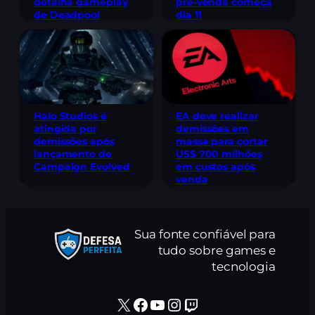
detalha gameplay
pré-venda começa
de Deadpool
dia 11
Halo Studios é
EA deve realizar
atingida por
demissões em
demissões após
massa para cortar
lançamento de
US$ 700 milhões
Campaign Evolved
em custos após
venda
Sua fonte confiável para
tudo sobre games e
tecnologia
X
Facebook
Youtube
Instagram
Twitch