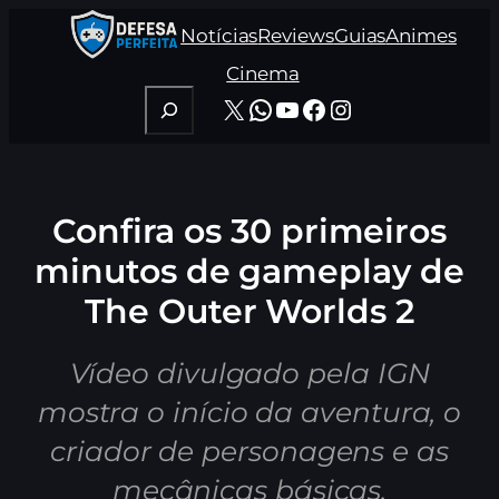
Pular
Notícias
Reviews
Guias
Animes
para
o
Cinema
conteúdo
Pesquisar
X
WhatsApp
Youtube
Facebook
Instagram
Confira os 30 primeiros
minutos de gameplay de
The Outer Worlds 2
Vídeo divulgado pela IGN
mostra o início da aventura, o
criador de personagens e as
mecânicas básicas.