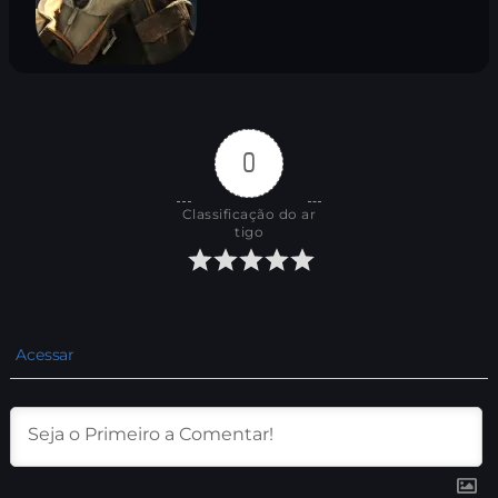
0
Classificação do ar
tigo
Acessar