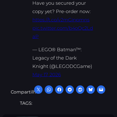
Have you secured your
copy yet? Pre-order now:
https://t.co/v2mGinpmns
pic.twitter.com/b4oQc2Ld
aP
— LEGO® Batman™:
Legacy of the Dark
Knight (@LEGODCGame)
May 17, 2026
Compartilhe:
TAGS: