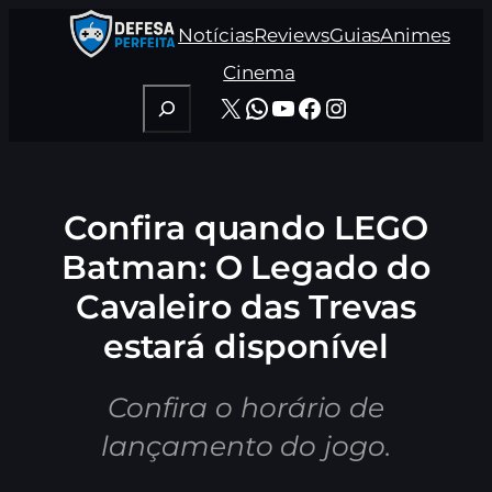
Pular
Notícias
Reviews
Guias
Animes
para
o
Cinema
conteúdo
Pesquisar
X
WhatsApp
Youtube
Facebook
Instagram
Confira quando LEGO
Batman: O Legado do
Cavaleiro das Trevas
estará disponível
Confira o horário de
lançamento do jogo.