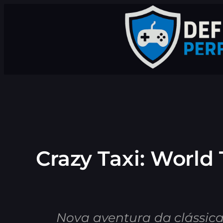
Pular
para
o
conteúdo
Crazy Taxi: World
Nova aventura da clássic