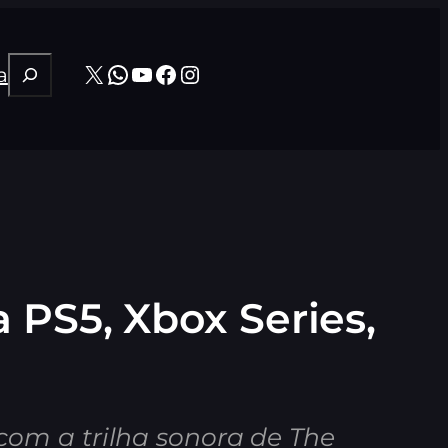
Pesquisar
X
WhatsApp
Youtube
Facebook
Instagram
a
 PS5, Xbox Series,
om a trilha sonora de The