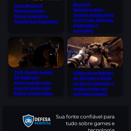
Beast of
Guia Beast of
Reincarnation
Reincarnation:
recebe atualização
Como resolver o
v1.0.7 com diversas
puzzle das fogueiras
melhorias e
correções
THQ Nordic possui
Vídeo do protótipo
29 jogos em
de Demon’s Souls
desenvolvimento,
surge na internet e
mas 12 ainda não
revela modo em
foram anunciados
primeira pessoa
Sua fonte confiável para
tudo sobre games e
tecnologia