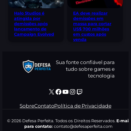
Halo Studios é
EA deve realizar
atingida por
demissões em
demissões após
massa para cortar
lançamento de
US$ 700 milhões
Campaign Evolved
em custos após
venda
Sua fonte confiável para
tudo sobre games e
tecnologia
X
Facebook
Youtube
Instagram
Twitch
Sobre
Contato
Política de Privacidade
© 2026 Defesa Perfeita. Todos os Direitos Reservados.
E-mail
para contato:
contato@defesaperfeita.com