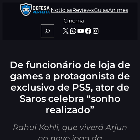
Pular
Notícias
Reviews
Guias
Animes
para
o
Cinema
conteúdo
Pesquisar
X
WhatsApp
Youtube
Facebook
Instagram
De funcionário de loja de
games a protagonista de
exclusivo de PS5, ator de
Saros celebra “sonho
realizado”
Rahul Kohli, que viverá Arjun
no novo jogo da