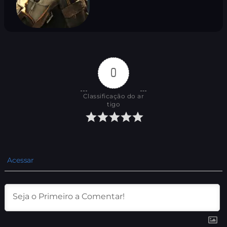
0
Classificação do ar
tigo
Acessar