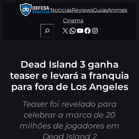
Pular
Notícias
Reviews
Guias
Animes
para
o
Cinema
conteúdo
Pesquisar
X
WhatsApp
Youtube
Facebook
Instagram
Dead Island 3 ganha
teaser e levará a franquia
para fora de Los Angeles
Teaser foi revelado para
celebrar a marca de 20
milhões de jogadores em
Dead Island 2