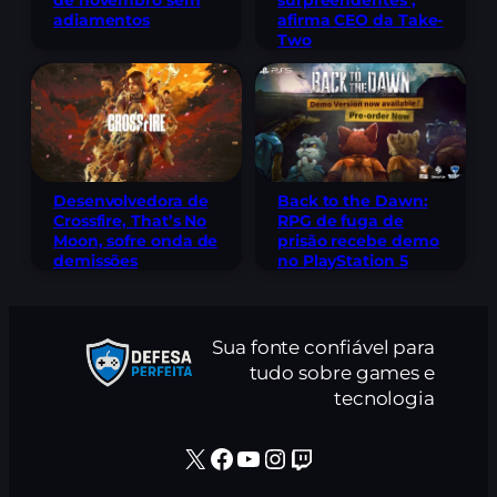
de novembro sem
surpreendentes’,
adiamentos
afirma CEO da Take-
Two
Desenvolvedora de
Back to the Dawn:
Crossfire, That’s No
RPG de fuga de
Moon, sofre onda de
prisão recebe demo
demissões
no PlayStation 5
Sua fonte confiável para
tudo sobre games e
tecnologia
X
Facebook
Youtube
Instagram
Twitch