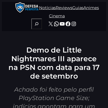
Pular
Notícias
Reviews
Guias
Animes
para
o
Cinema
conteúdo
Pesquisar
X
WhatsApp
Youtube
Facebook
Instagram
Demo de Little
Nightmares III aparece
na PSN com data para 17
de setembro
Achado foi feito pelo perfil
PlayStation Game Size;
indícios apontam para um