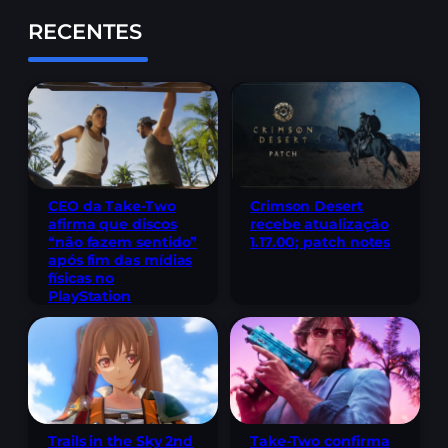
RECENTES
CEO da Take-Two
Crimson Desert
afirma que discos
recebe atualização
“não fazem sentido”
1.17.00; patch notes
após fim das mídias
físicas no
PlayStation
Trails in the Sky 2nd
Take-Two confirma