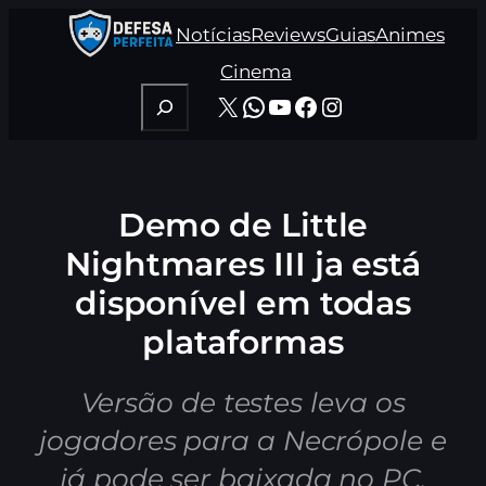
Pular
Notícias
Reviews
Guias
Animes
para
o
Cinema
conteúdo
Pesquisar
X
WhatsApp
Youtube
Facebook
Instagram
Demo de Little
Nightmares III ja está
disponível em todas
plataformas
Versão de testes leva os
jogadores para a Necrópole e
já pode ser baixada no PC,