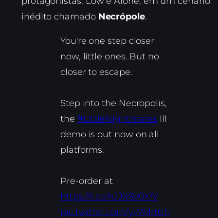
protagonistas, Low e Alone, em um cenário
inédito chamado
Necrópole
.
You're one step closer
now, little ones. But no
closer to escape.
Step into the Necropolis,
the
#LittleNightmares
III
demo is out now on all
platforms.
Pre-order at
https://t.co/nJJX5V0XfY
pic.twitter.com/yv7Mrt6Ti