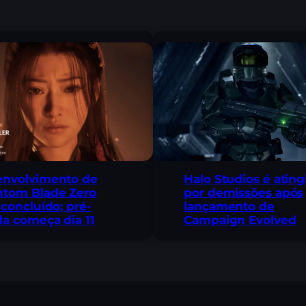
envolvimento de
Halo Studios é ating
ntom Blade Zero
por demissões após
 concluído; pré-
lançamento de
a começa dia 11
Campaign Evolved