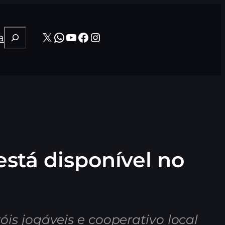
Pesquisar
X
WhatsApp
Youtube
Facebook
Instagram
a
stá disponível no
is jogáveis e cooperativo local