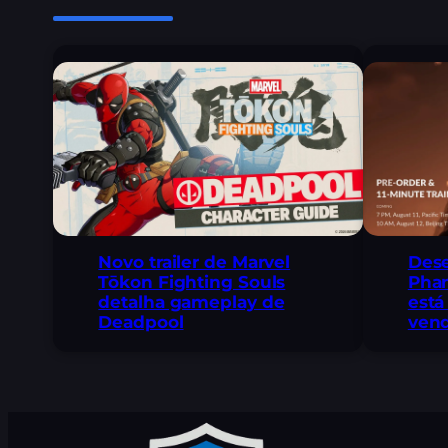
Novo trailer de Marvel
Des
Tōkon Fighting Souls
Pha
detalha gameplay de
está
Deadpool
vend