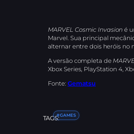
MARVEL Cosmic Invasion
é u
Marvel. Sua principal mecâni
alternar entre dois heróis no
A versão completa de
MARVEL
Xbox Series, PlayStation 4, X
Fonte:
Gematsu
#GAMES
TAGS: