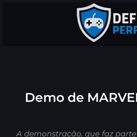
Pular
para
o
conteúdo
Demo de MARVEL C
A demonstração, que faz parte 