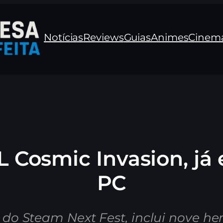
Notícias
Reviews
Guias
Animes
Cinem
osmic Invasion, já e
PC
do Steam Next Fest, inclui nove heró