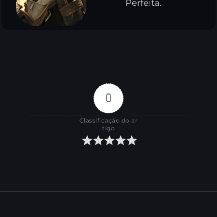
Perfeita.
0
Classificação do ar
tigo