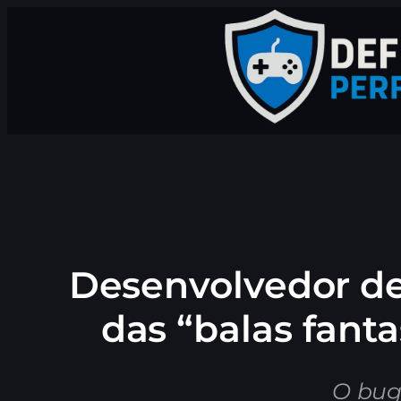
Pular
para
o
conteúdo
Desenvolvedor de
das “balas fant
O bug