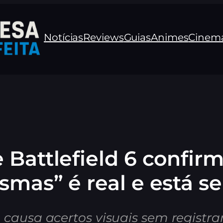
Notícias
Reviews
Guias
Animes
Cinem
 Battlefield 6 confir
asmas” é real e está s
 causa acertos visuais sem registra