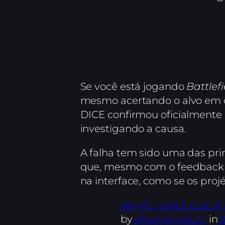
Se você está jogando
Battlefi
mesmo acertando o alvo em c
DICE confirmou oficialmente 
investigando a causa.
A falha tem sido uma das pr
que, mesmo com o feedback v
na interface, como se os proj
Alright, which one of
by
u/KaiKamakasi
in
B