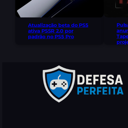
Puls
Atualização beta do PS5
anun
ativa PSSR 2.0 por
Tape
padrão no PS5 Pro
proj