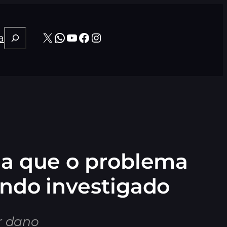
Pesquisar
X
WhatsApp
Youtube
Facebook
Instagram
a
ma que o problema
endo investigado
r dano