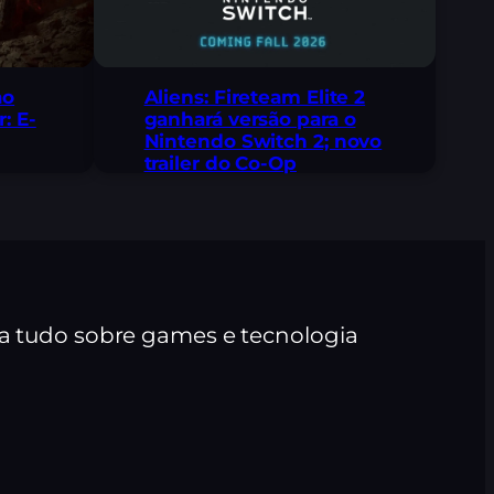
ao
Aliens: Fireteam Elite 2
: E-
ganhará versão para o
Nintendo Switch 2; novo
trailer do Co-Op
ra tudo sobre games e tecnologia