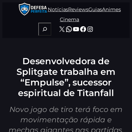
Pular
Notícias
Reviews
Guias
Animes
para
o
Cinema
conteúdo
Pesquisar
X
WhatsApp
Youtube
Facebook
Instagram
Desenvolvedora de
Splitgate trabalha em
“Empulse”, sucessor
espiritual de Titanfall
Novo jogo de tiro terá foco em
movimentação rápida e
mechas gigantes nas partidas.