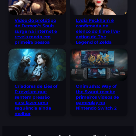
Lydia Peckham é
Vídeo do protótipo
confirmada no
de Demon’s Souls
elenco do filme live-
surge na internet e
action de The
revela modo em
Legend of Zelda
primeira pessoa
Criadores de Lies of
Onimusha: Way of
P revelam que
the Sword recebe
sentem pressão
primeiros vídeos de
para fazer uma
gameplay no
sequência ainda
Nintendo Switch 2
melhor