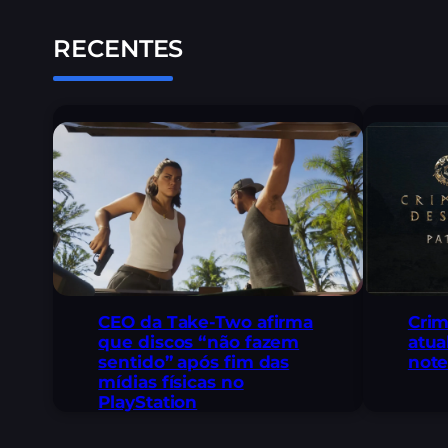
RECENTES
CEO da Take-Two afirma
Crim
que discos “não fazem
atua
sentido” após fim das
note
mídias físicas no
PlayStation