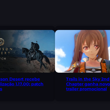
son Desert recebe
Trails in the Sky 2nd
lização 1.17.00; patch
Chapter ganha nov
s
trailer promocional