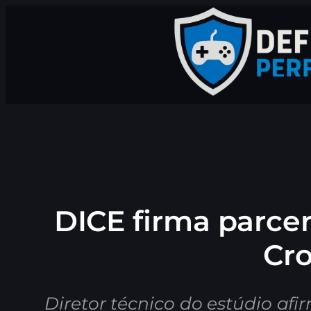
Pular
para
o
conteúdo
DICE firma parce
Cro
Diretor técnico do estúdio afi