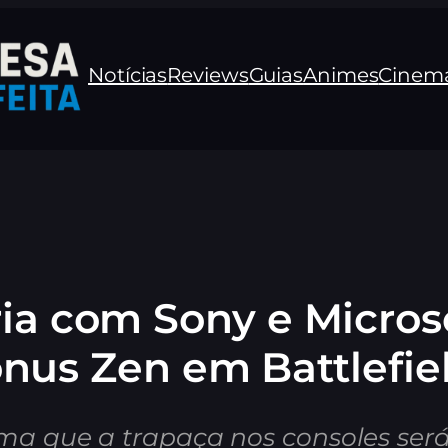
Notícias
Reviews
Guias
Animes
Cinem
ria com Sony e Micros
nus Zen em Battlefie
rma que a trapaça nos consoles será