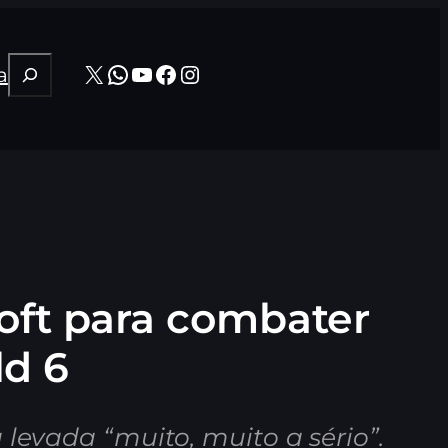
Pesquisar
X
WhatsApp
Youtube
Facebook
Instagram
a
oft para combater
ld 6
 levada “muito, muito a sério”.