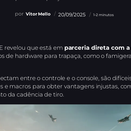
Vitor Mello
20/09/2025
1–2 minutos
E revelou que está em
parceria direta com a
vos de hardware para trapaça, como o famige
nectam entre o controle e o console, são difíc
s e macros para obter vantagens injustas, co
o da cadência de tiro.