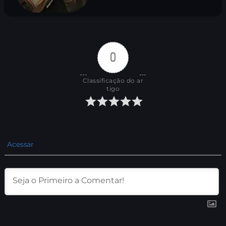
0
Classificação do ar
tigo
Acessar