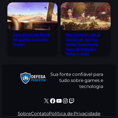
Sequência de Road
The Eternal Life of
96 ganha primeiro
Goldman ganha
teaser
trailer focado em
suas animações
feitas à mão
Sua fonte confiável para
tudo sobre games e
tecnologia
X
Facebook
Youtube
Instagram
Twitch
Sobre
Contato
Política de Privacidade