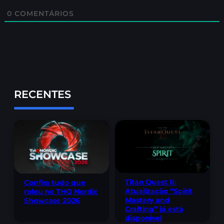
0
COMENTÁRIOS
RECENTES
Titan Quest II:
Confira tudo que
Atualização “Spirit
rolou no THQ Nordic
Mastery and
Showcase 2026
Crafting” já está
disponível