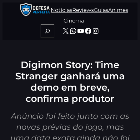
Pular
Notícias
Reviews
Guias
Animes
para
o
Cinema
conteúdo
Pesquisar
X
WhatsApp
Youtube
Facebook
Instagram
Digimon Story: Time
Stranger ganhará uma
demo em breve,
confirma produtor
Anúncio foi feito junto com as
novas prévias do jogo, mas
uma data exata ainda não foi