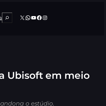
Pesquisar
X
WhatsApp
Youtube
Facebook
Instagram
a
 a Ubisoft em meio
abandona o estúdio.