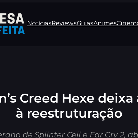
Notícias
Reviews
Guias
Animes
Cinem
in’s Creed Hexe deixa
à reestruturação
erano de Splinter Cell e Far Cry 2, 