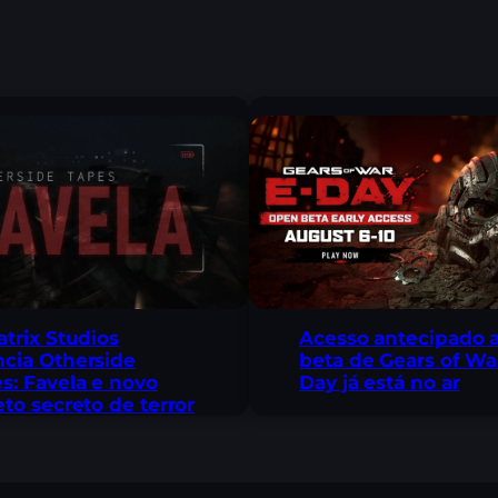
atrix Studios
Acesso antecipado 
cia Otherside
beta de Gears of War
s: Favela e novo
Day já está no ar
eto secreto de terror