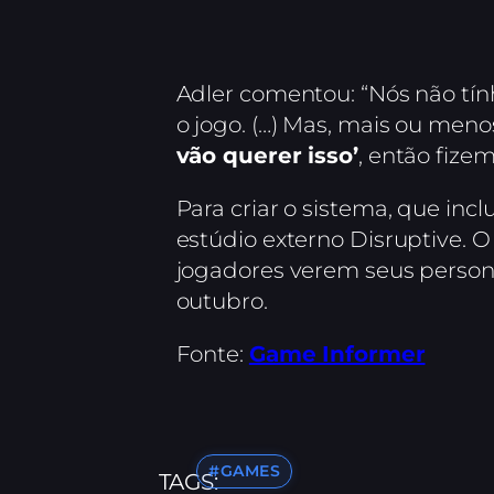
Adler comentou: “Nós não tí
o jogo. (…) Mas, mais ou me
vão querer isso’
, então fize
Para criar o sistema, que in
estúdio externo Disruptive. 
jogadores verem seus person
outubro.
Fonte:
Game Informer
#GAMES
TAGS: