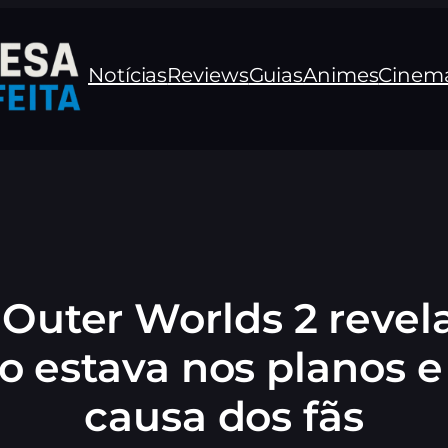
Notícias
Reviews
Guias
Animes
Cinem
e Outer Worlds 2 reve
o estava nos planos e
causa dos fãs