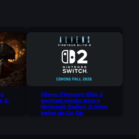
ao
Aliens: Fireteam Elite 2
: E-
ganhará versão para o
Nintendo Switch 2; novo
trailer do Co-Op