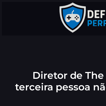
Pular
para
o
conteúdo
Diretor de Th
terceira pessoa nã