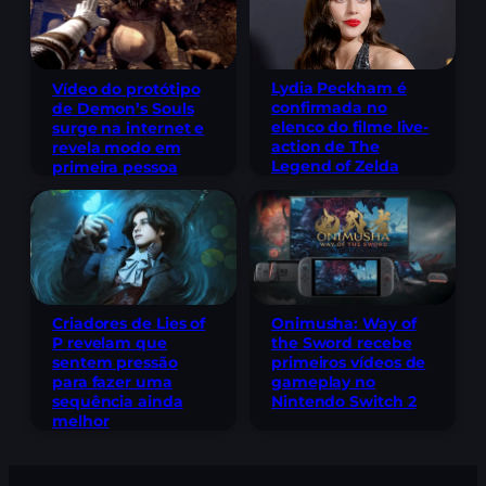
Lydia Peckham é
Vídeo do protótipo
confirmada no
de Demon’s Souls
elenco do filme live-
surge na internet e
action de The
revela modo em
Legend of Zelda
primeira pessoa
Criadores de Lies of
Onimusha: Way of
P revelam que
the Sword recebe
sentem pressão
primeiros vídeos de
para fazer uma
gameplay no
sequência ainda
Nintendo Switch 2
melhor