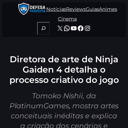
Pular
Notícias
Reviews
Guias
Animes
para
o
Cinema
conteúdo
Pesquisar
X
WhatsApp
Youtube
Facebook
Instagram
Diretora de arte de Ninja
Gaiden 4 detalha o
processo criativo do jogo
Tomoko Nishii, da
PlatinumGames, mostra artes
conceituais inéditas e explica
a criação dos cenários e