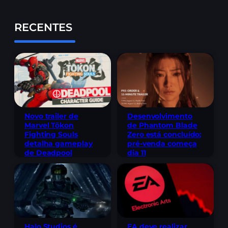
RECENTES
Novo trailer de
Desenvolvimento
Marvel Tōkon
de Phantom Blade
Fighting Souls
Zero está concluído;
detalha gameplay
pré-venda começa
de Deadpool
dia 11
Halo Studios é
EA deve realizar