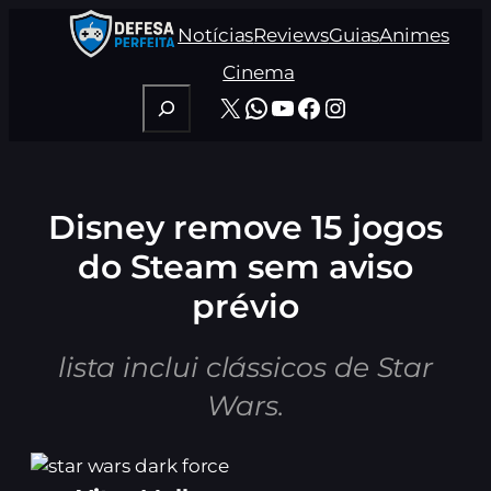
Pular
Notícias
Reviews
Guias
Animes
para
o
Cinema
conteúdo
Pesquisar
X
WhatsApp
Youtube
Facebook
Instagram
Disney remove 15 jogos
do Steam sem aviso
prévio
lista inclui clássicos de Star
Wars.