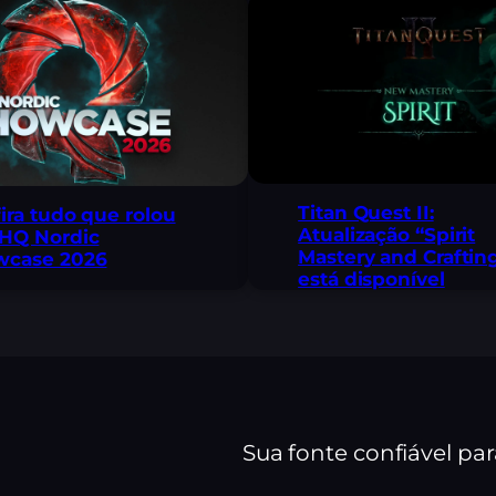
Titan Quest II:
ira tudo que rolou
Atualização “Spirit
HQ Nordic
Mastery and Crafting
wcase 2026
está disponível
Sua fonte confiável pa