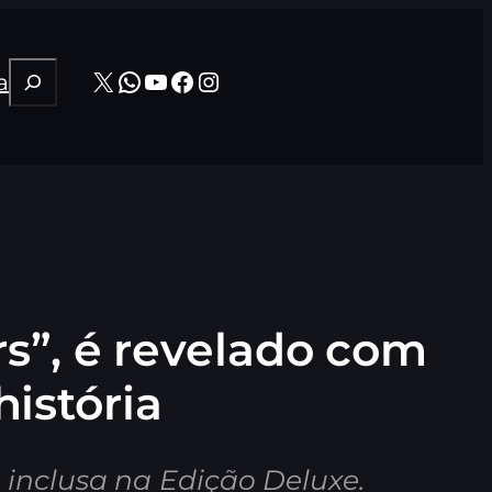
Pesquisar
X
WhatsApp
Youtube
Facebook
Instagram
a
s”, é revelado com
istória
 inclusa na Edição Deluxe.