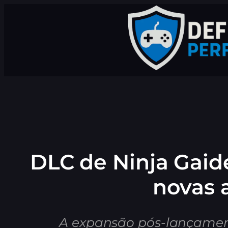
Pular
para
o
conteúdo
DLC de Ninja Gaid
novas 
A expansão pós-lançamento