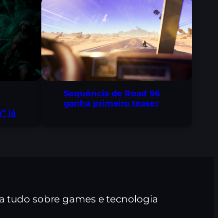
Sequência de Road 96
ganha primeiro teaser
” já
ra tudo sobre games e tecnologia