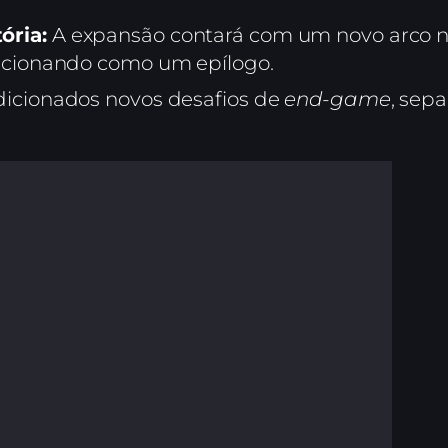
ória:
A expansão contará com um novo arco na
uncionando como um epílogo.
dicionados novos desafios de
end-game
, sep