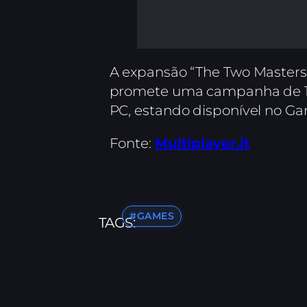
A expansão “The Two Masters”
promete uma campanha de 15
PC, estando disponível no G
Fonte:
Multiplayer.it
#GAMES
TAGS: