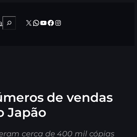
Pesquisar
X
WhatsApp
Youtube
Facebook
Instagram
a
úmeros de vendas
no Japão
deram cerca de 400 mil cópias