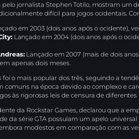
 pelo jornalista Stephen Totilo, mostram um 
cionalmente difícil para jogos ocidentais. Co
çado em 2003 (dois anos após o ocidente), 
ity:
Lançado em 2004 (dois anos após o ocid
Andreas:
Lançado em 2007 (mais de dois anos 
em apenas dois meses.
s
foi o mais popular dos três, seguindo a tend
m comuns na época devido ao complexo e caro 
os às rigorosas leis de censura de diferentes 
dente da Rockstar Games, declarou que a em
ade da série GTA possuíam um apelo universal 
 embora modestos em comparação com as ven