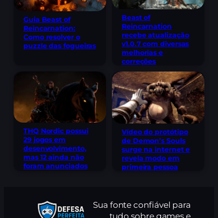
Beast of
Guia Beast of
Reincarnation
Reincarnation:
recebe atualização
Como resolver o
v1.0.7 com diversas
puzzle das fogueiras
melhorias e
correções
THQ Nordic possui
Vídeo do protótipo
29 jogos em
de Demon’s Souls
desenvolvimento,
surge na internet e
mas 12 ainda não
revela modo em
foram anunciados
primeira pessoa
Sua fonte confiável para
tudo sobre games e