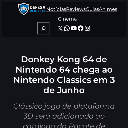
Pular
Notícias
Reviews
Guias
Animes
para
o
Cinema
conteúdo
Pesquisar
X
WhatsApp
Youtube
Facebook
Instagram
Donkey Kong 64 de
Nintendo 64 chega ao
Nintendo Classics em 3
de Junho
Clássico jogo de plataforma
3D será adicionado ao
catálogo do Pacote de