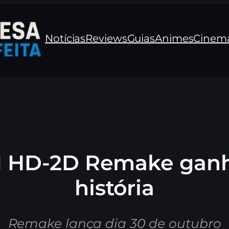
Notícias
Reviews
Guias
Animes
Cinem
II HD-2D Remake ganha
história
Remake lança dia 30 de outubro