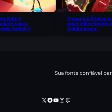
ng Echo é
Persona 4 Revival 
ciado para o
novo trailer focado
endo Switch 2
Yukiko Amagi
Sua fonte confiável pa
X
Facebook
Youtube
Instagram
Twitch