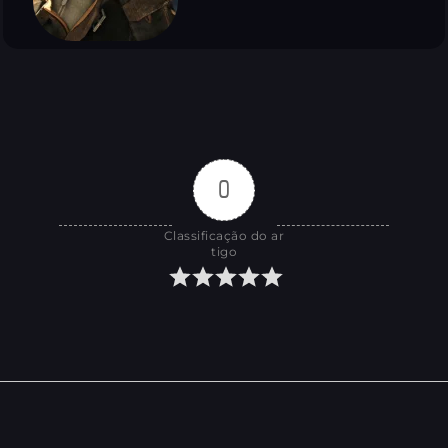
0
Classificação do ar
tigo