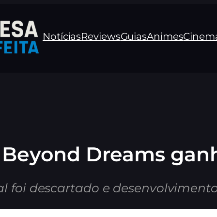
Notícias
Reviews
Guias
Animes
Cinem
I Beyond Dreams ganh
al foi descartado e desenvolvimento 