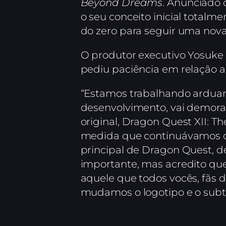
Beyond Dreams
. Anunciado
o seu conceito inicial totalm
do zero para seguir uma nov
O produtor executivo Yosuke 
pediu paciência em relação 
“Estamos trabalhando arduam
desenvolvimento, vai demora
original, Dragon Quest XII: T
medida que continuávamos co
principal de Dragon Quest, d
importante, mas acredito que
aquele que todos vocês, fãs 
mudamos o logotipo e o subtí