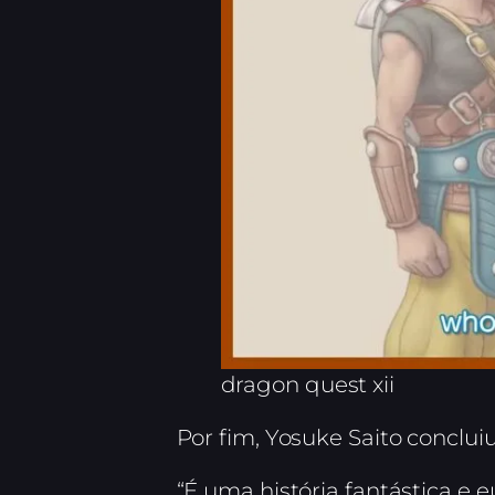
dragon quest xii
Por fim, Yosuke Saito conclu
“É uma história fantástica e 