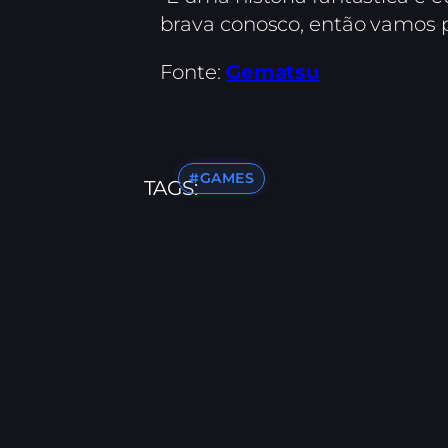
brava conosco, então vamos p
Fonte:
Gematsu
#GAMES
TAGS: