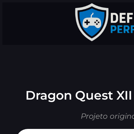
Pular
para
o
conteúdo
Dragon Quest XI
Projeto origin