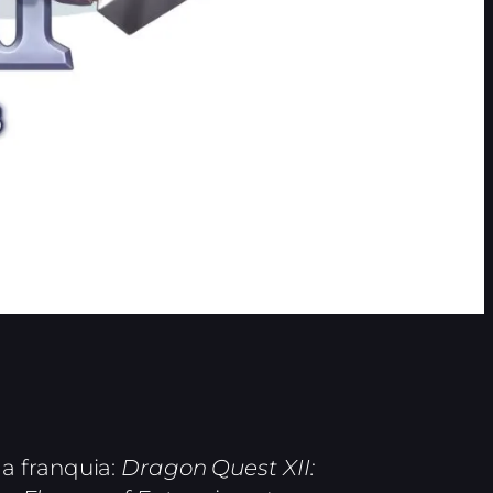
a franquia:
Dragon Quest XII: