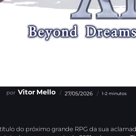
Vitor Mello
27/05/2026
1–2 minutos
 título do próximo grande RPG da sua aclamad