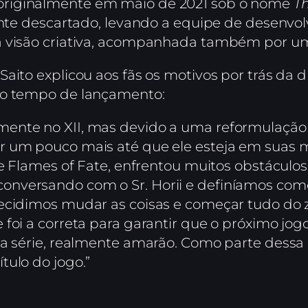
 originalmente em maio de 2021 sob o nome
T
ente descartado, levando a equipe de desenvolv
a visão criativa, acompanhada também por um 
Saito explicou aos fãs os motivos por trás da
ao tempo de lançamento:
ente no XII, mas devido a uma reformulação 
r um pouco mais até que ele esteja em suas m
he Flames of Fate, enfrentou muitos obstáculo
nversando com o Sr. Horii e definíamos como
ecidimos mudar as coisas e começar tudo do 
 foi a correta para garantir que o próximo jo
da série, realmente amarão. Como parte dess
tulo do jogo.”