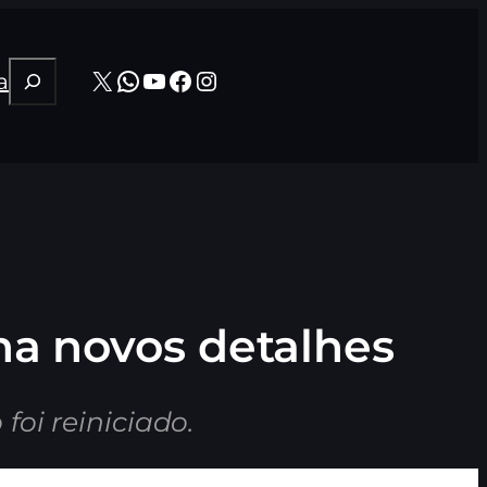
Pesquisar
X
WhatsApp
Youtube
Facebook
Instagram
a
a novos detalhes
foi reiniciado.