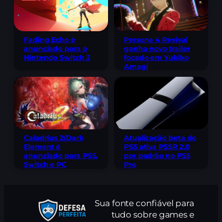
Fading Echo é
Persona 4 Revival
anunciado para o
ganha novo trailer
Nintendo Switch 2
focado em Yukiko
Amagi
Caladrius 2/Dark
Atualização beta do
Element é
PS5 ativa PSSR 2.0
anunciado para PS5,
por padrão no PS5
Switch e PC
Pro
Sua fonte confiável para
tudo sobre games e