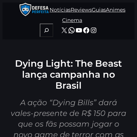
Pular
Notícias
Reviews
Guias
Animes
para
o
Cinema
conteúdo
Pesquisar
X
WhatsApp
Youtube
Facebook
Instagram
Dying Light: The Beast
lança campanha no
Brasil
A ação “Dying Bills” dará
vales-presente de R$ 150 para
que os fãs possam jogar o
novo game de terror com as