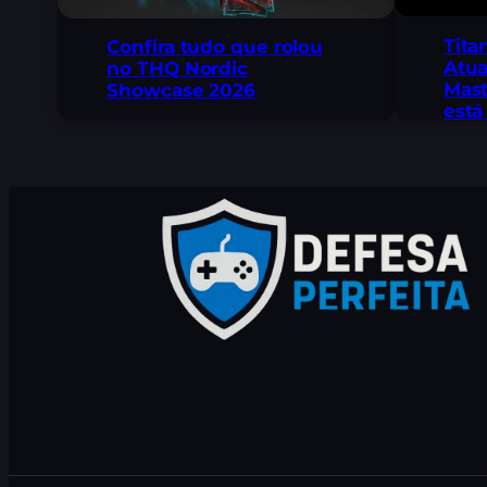
Tita
Confira tudo que rolou
Atua
no THQ Nordic
Mast
Showcase 2026
está