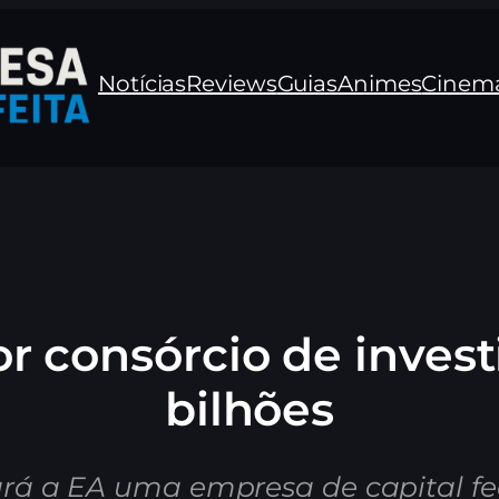
Notícias
Reviews
Guias
Animes
Cinem
or consórcio de invest
bilhões
nará a EA uma empresa de capital 