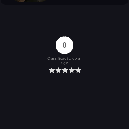
0
Classificação do ar
tigo