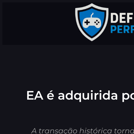
Pular
para
o
conteúdo
EA é adquirida p
A transação histórica tor