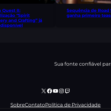
n Quest II:
Sequência de Road 
lização “Spirit
ganha primeiro teas
ery and Crafting” já
 disponível
Sua fonte confiável pa
X
Facebook
Youtube
Instagram
Twitch
Sobre
Contato
Política de Privacidade