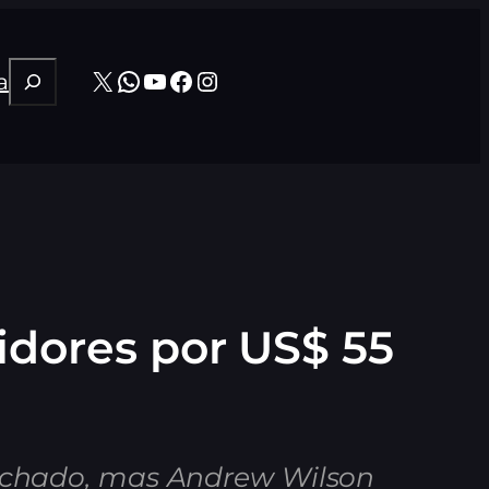
Pesquisar
X
WhatsApp
Youtube
Facebook
Instagram
a
idores por US$ 55
fechado, mas Andrew Wilson