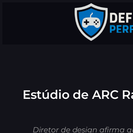
Pular
para
o
conteúdo
Estúdio de ARC R
Diretor de design afirma 