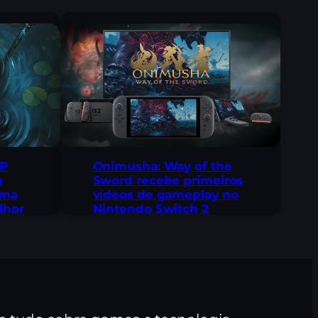
 P
Onimusha: Way of the
m
Sword recebe primeiros
uma
vídeos de gameplay no
lhor
Nintendo Switch 2