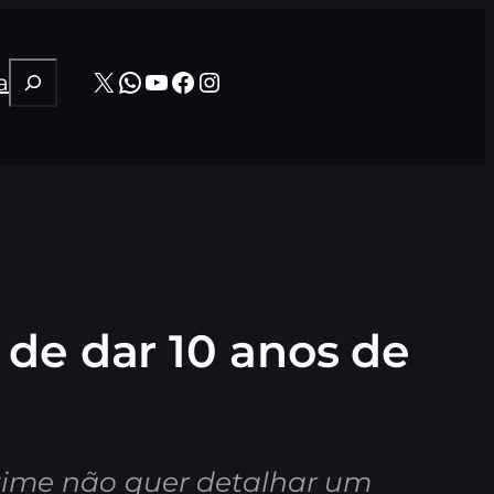
Pesquisar
X
WhatsApp
Youtube
Facebook
Instagram
a
de dar 10 anos de
 time não quer detalhar um