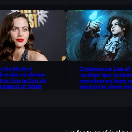
a Peckham é
Criadores de Lies of
irmada no elenco
revelam que sente
ilme live-action de
pressão para fazer 
Legend of Zelda
sequência ainda me