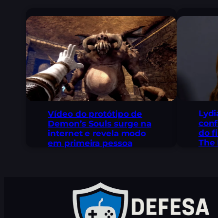
Lydi
Vídeo do protótipo de
conf
Demon’s Souls surge na
do f
internet e revela modo
The 
em primeira pessoa