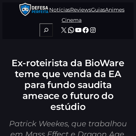
Pular
Notícias
Reviews
Guias
Animes
para
o
Cinema
conteúdo
Pesquisar
X
WhatsApp
Youtube
Facebook
Instagram
Ex-roteirista da BioWare
teme que venda da EA
para fundo saudita
ameace o futuro do
estúdio
Patrick Weekes, que trabalhou
em Mass Effect e Dragon Age,