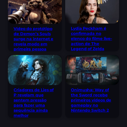
Lydia Peckham é
Vídeo do protótipo
confirmada no
de Demon’s Souls
elenco do filme live-
surge na internet e
action de The
revela modo em
Legend of Zelda
primeira pessoa
Criadores de Lies of
Onimusha: Way of
P revelam que
the Sword recebe
sentem pressão
primeiros vídeos de
para fazer uma
gameplay no
sequência ainda
Nintendo Switch 2
melhor