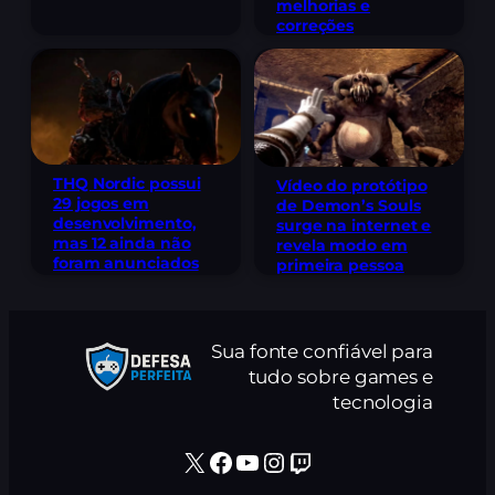
melhorias e
correções
THQ Nordic possui
Vídeo do protótipo
29 jogos em
de Demon’s Souls
desenvolvimento,
surge na internet e
mas 12 ainda não
revela modo em
foram anunciados
primeira pessoa
Sua fonte confiável para
tudo sobre games e
tecnologia
X
Facebook
Youtube
Instagram
Twitch