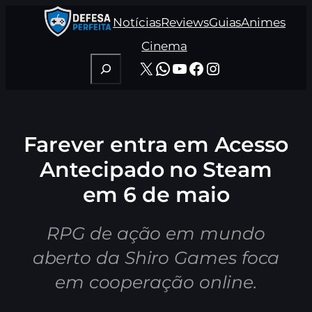
Pular
Notícias
Reviews
Guias
Animes
para
o
Cinema
conteúdo
Pesquisar
X
WhatsApp
Youtube
Facebook
Instagram
Farever entra em Acesso
Antecipado no Steam
em 6 de maio
RPG de ação em mundo
aberto da Shiro Games foca
em cooperação online.