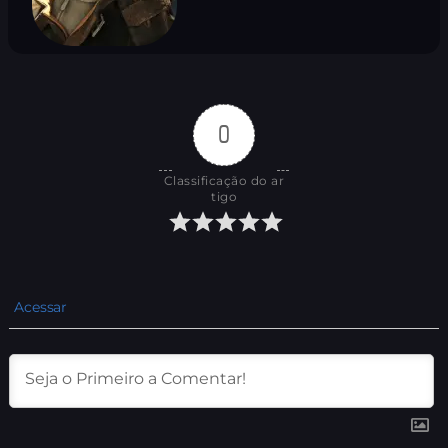
0
Classificação do ar
tigo
Acessar